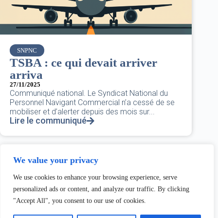
SNPNC
TSBA : ce qui devait arriver
arriva
27/11/2025
Communiqué national. Le Syndicat National du
Personnel Navigant Commercial n’a cessé de se
mobiliser et d’alerter depuis des mois sur...
Lire le communiqué
We value your privacy
Tous les communiqués
We use cookies to enhance your browsing experience, serve
personalized ads or content, and analyze our traffic. By clicking
Accueil
"Accept All", you consent to our use of cookies.
L'équipe
Liens utiles