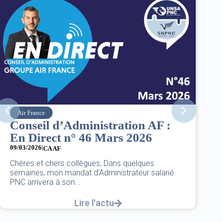
Air France
Conseil d’Administration AF :
8
En Direct n° 46 Mars 2026
d
09/03/2026
|
07
CA AF
D
Chères et chers collègues, Dans quelques
U
semaines, mon mandat d’Administrateur salarié
L
PNC arrivera à son...
Lire l'actu