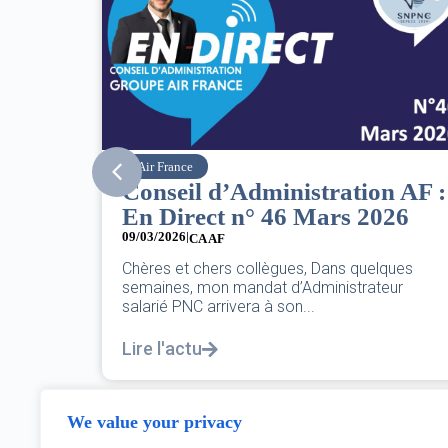
SNPNC
tration AF :
8 mars : journée
ars 2026
internationale des droits
femmes
07/03/2026
Dans quelques
inistrateur
DANS L’AÉRIEN COMME AILLEURS, C
PAS UNE FÊTE,C’EST UNE JOURNÉE 
POUR L’ÉGALITÉ...
Lire l'actu
We value your privacy