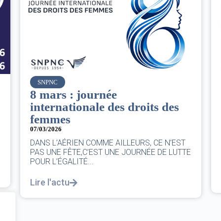
Air France
Le Conseil d’administration
 des
du groupe AF : Qui, Quoi,
Comment ?
06/03/2026
|
CA AF
E N’EST
Le Conseil, ce sont 11 personnes, il se réunit
DE LUTTE
au moins une fois chaque trimestre...
Lire l'actu