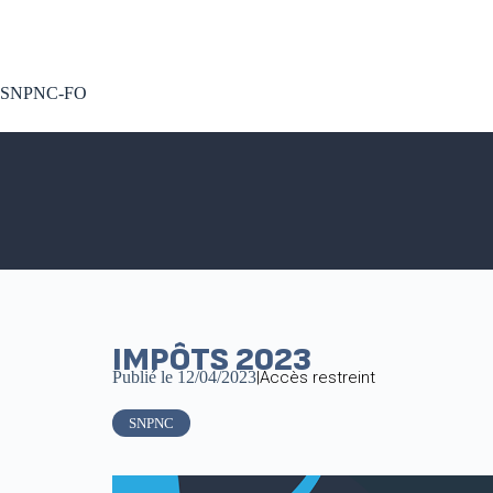
A voté !
SNPNC-FO
IMPÔTS 2023
Publié le
12/04/2023
|
Accès restreint
SNPNC