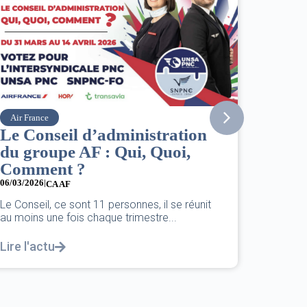
Vueling
Point info situation Moyen-
Orient
02/03/2026
|
ACCÈS RESTREINT
Point d’information sur la situation au Moyen-
Orient au 2 mars 2026 – Votre sécurité,
notre...
Lire l'actu