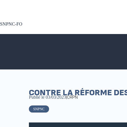
A voté !
SNPNC-FO
CONTRE LA RÉFORME DES 
Publié le
03/03/2023
|
CRPN
SNPNC