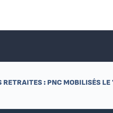
Accueil SNPNC-FO
ACTUALITÉS DU SNPNC-FO
Adhé
RETRAITES : PNC MOBILISÉS LE