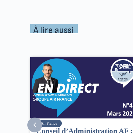
À lire aussi
SNPNC
n AF :
8 mars : journée