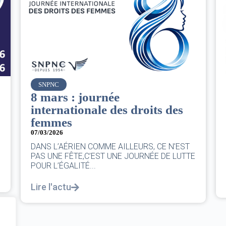
Air France
Le Conseil d’administration
s
du groupe AF : Qui, Quoi,
Comment ?
06/03/2026
|
CA AF
EST
Le Conseil, ce sont 11 personnes, il se réunit
UTTE
au moins une fois chaque trimestre...
Lire l'actu