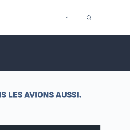
rer
Application mobile
Plus
S LES AVIONS AUSSI.