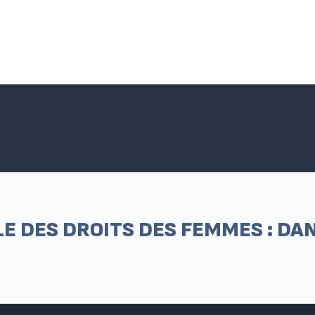
Accueil SNPNC-FO
ACTUALITÉS DU SNPNC-FO
Adhé
 DES DROITS DES FEMMES : DAN