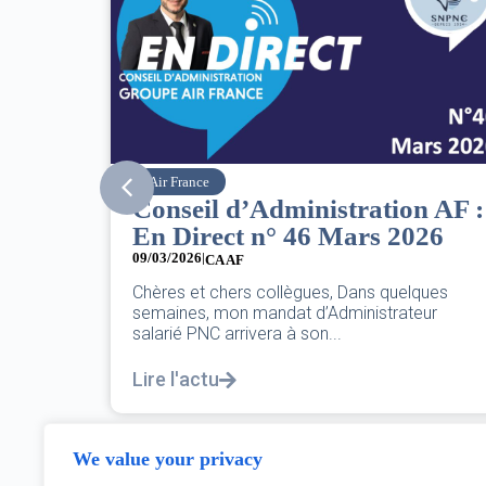
SNPNC
ion AF :
8 mars : journée
 2026
internationale des droits de
femmes
07/03/2026
quelques
rateur
DANS L’AÉRIEN COMME AILLEURS, CE N’
PAS UNE FÊTE,C’EST UNE JOURNÉE DE L
POUR L’ÉGALITÉ...
Lire l'actu
We value your privacy