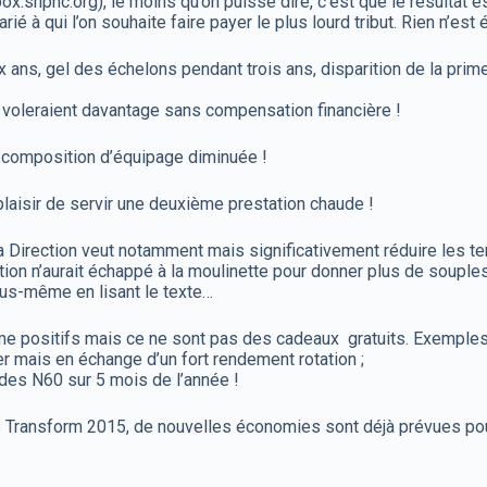
ox.snpnc.org), le moins qu’on puisse dire, c’est que le résultat e
ié à qui l’on souhaite faire payer le plus lourd tribut. Rien n’est
 ans, gel des échelons pendant trois ans, disparition de la prime
 voleraient davantage sans compensation financière !
e composition d’équipage diminuée !
laisir de servir une deuxième prestation chaude !
a Direction veut notamment mais significativement réduire les 
tion n’aurait échappé à la moulinette pour donner plus de souple
vous-même en lisant le texte…
me positifs mais ce ne sont pas des cadeaux gratuits. Exemples
r mais en échange d’un fort rendement rotation ;
 des N60 sur 5 mois de l’année !
e Transform 2015, de nouvelles économies sont déjà prévues pou