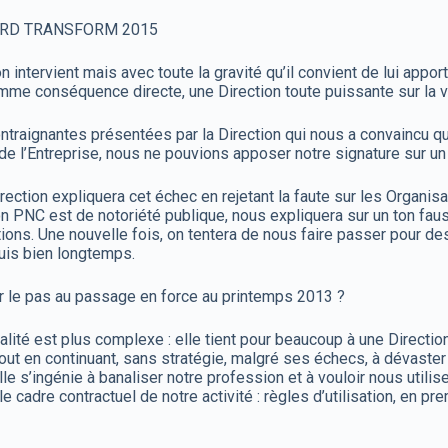
ORD TRANSFORM 2015
intervient mais avec toute la gravité qu’il convient de lui appor
comme conséquence directe, une Direction toute puissante sur la 
raignantes présentées par la Direction qui nous a convaincu que
és de l’Entreprise, nous ne pouvions apposer notre signature sur u
Direction expliquera cet échec en rejetant la faute sur les Organi
tion PNC est de notoriété publique, nous expliquera sur un ton 
ons. Une nouvelle fois, on tentera de nous faire passer pour des i
puis bien longtemps.
der le pas au passage en force au printemps 2013 ?
alité est plus complexe : elle tient pour beaucoup à une Direction
t en continuant, sans stratégie, malgré ses échecs, à dévaster le
elle s’ingénie à banaliser notre profession et à vouloir nous ut
 le cadre contractuel de notre activité : règles d’utilisation, en pr