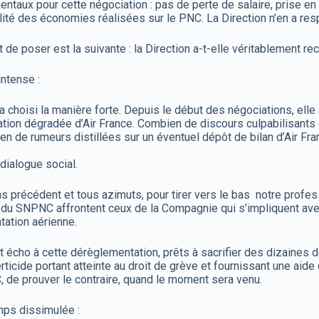
aux pour cette négociation : pas de perte de salaire, prise en c
alité des économies réalisées sur le PNC. La Direction n’en a res
de poser est la suivante : la Direction a-t-elle véritablement re
ntense :
 choisi la manière forte. Depuis le début des négociations, elle
uation dégradée d’Air France. Combien de discours culpabilisants
n de rumeurs distillées sur un éventuel dépôt de bilan d’Air F
dialogue social.
s précédent et tous azimuts, pour tirer vers le bas notre professi
ts du SNPNC affrontent ceux de la Compagnie qui s’impliquent a
tation aérienne.
cho à cette dérèglementation, prêts à sacrifier des dizaines de m
berticide portant atteinte au droit de grève et fournissant une aid
C, de prouver le contraire, quand le moment sera venu.
ps dissimulée :