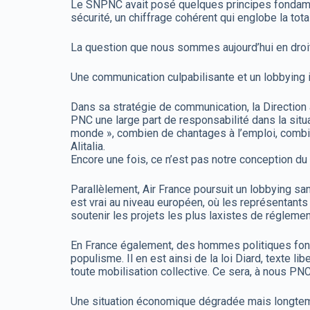
Le SNPNC avait posé quelques principes fondament
sécurité, un chiffrage cohérent qui englobe la tot
La question que nous sommes aujourd’hui en droit 
Une communication culpabilisante et un lobbying i
Dans sa stratégie de communication, la Direction a
PNC une large part de responsabilité dans la sit
monde », combien de chantages à l’emploi, combie
Alitalia.
Encore une fois, ce n’est pas notre conception du 
Parallèlement, Air France poursuit un lobbying san
est vrai au niveau européen, où les représentan
soutenir les projets les plus laxistes de réglemen
En France également, des hommes politiques font é
populisme. Il en est ainsi de la loi Diard, texte li
toute mobilisation collective. Ce sera, à nous PN
Une situation économique dégradée mais longtem