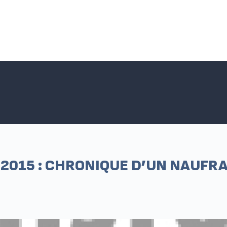
Accueil SNPNC-FO
ACTUALITÉS DU SNPNC-FO
Adhé
2015 : CHRONIQUE D’UN NAUFR