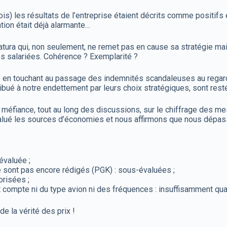
) les résultats de l’entreprise étaient décrits comme positifs et
ation était déjà alarmante…
ura qui, non seulement, ne remet pas en cause sa stratégie mais 
es salariées. Cohérence ? Exemplarité ?
ire en touchant au passage des indemnités scandaleuses au regard 
bué à notre endettement par leurs choix stratégiques, sont rest
re méfiance, tout au long des discussions, sur le chiffrage des 
alué les sources d’économies et nous affirmons que nous dépass
évaluée ;
 sont pas encore rédigés (PGK) : sous-évaluées ;
orisées ;
 compte ni du type avion ni des fréquences : insuffisamment quan
e la vérité des prix !