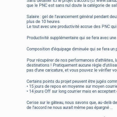
Sans détailler ici le projet d’accord (cf www.sandb
que le PNC est sans nul doute la catégorie de salar
Salaire : gel de l’avancement général pendant deux
plus de 10 heures.
Le tout avec une productivité accrue des PNC qui
Productivité supplémentaire qui se fera avec un
Composition d’équipage diminuée qui se fera un p
Pour récupérer de nos performances d’athlètes, l
destinations ! Pratiquement aucune règle d’utilisa
pas d’une caricature, et vous pouvez le vérifier 
Certains points du projet peuvent être jugés com
• 15 jours de repos en moyenne sur moyen courrie
• 14 jours Off sur long courrier mais en acceptant
Cerise sur le gâteau, nous savons que, au-delà d
de l’accord ne nous aurait même pas épargné …