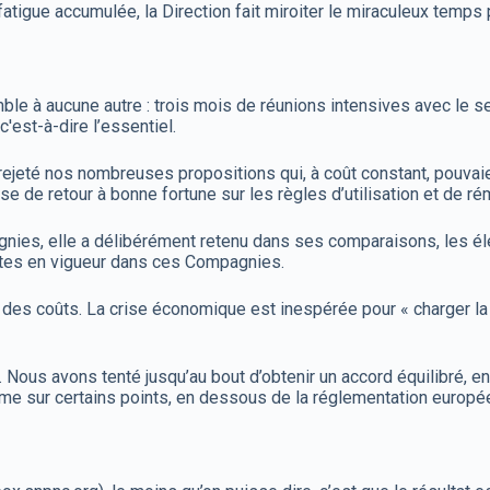
 fatigue accumulée, la Direction fait miroiter le miraculeux temp
le à aucune autre : trois mois de réunions intensives avec le sen
c'est-à-dire l’essentiel.
a rejeté nos nombreuses propositions qui, à coût constant, pouvai
e de retour à bonne fortune sur les règles d’utilisation et de rém
ies, elle a délibérément retenu dans ses comparaisons, les él
antes en vigueur dans ces Compagnies.
on des coûts. La crise économique est inespérée pour « charger l
Nous avons tenté jusqu’au bout d’obtenir un accord équilibré, e
même sur certains points, en dessous de la réglementation europé