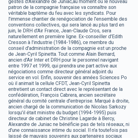
gestes d'Alexandre de Juniac,
au moment où le nouveau
patron de la compagnie française va connaître son
véritable baptême du feu avec les syndicats. Pour
l'immense chantier de renégociation de l'ensemble des
conventions collectives, qui sera lancé au plus tard en
juin, le DRH d'Air France, Jean-Claude Cros, sera
naturellement en première ligne. Ex-conseiller d'Edith
Cresson à l'industrie (1984-1986), ce membre du
conseil d'administration de la compagnie est un proche
de Jean-Cyril Spinetta. Tout comme Alain Bernard,
ancien d'Air Inter et DRH pour le personnel navigant
entre 1997 et 1999, qui prendra une part active aux
négociations comme directeur général adjoint du
service en vol. Enfin, souvenir des années Sciences Po
où il animait la cellule CFDT, Jean-Cyril Spinetta
entretient un contact direct avec le représentant de la
confédération, François Cabrera, ancien secrétaire
général du comité centrale d'entreprise. Marqué à droite,
ancien chargé de la communication de Nicolas Sarkozy
lorsqu'il était ministre du budget (1994-1995) puis
directeur de cabinet de Christine Lagarde à Bercy,
Alexandre de Juniac ne bénéficie pas de tels réseaux, ni
d'une connaissance intime du social. Il n'a toutefois pas
laissé de mauvais souvenirs aux partenaires sociaux