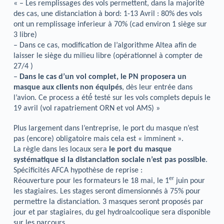
« – Les remplissages des vols permettent, dans la majorité́
des cas, une distanciation à bord: 1-13 Avril : 80% des vols
ont un remplissage inferieur à 70% (cad environ 1 siège sur
3 libre)
– Dans ce cas, modification de l’algorithme Altea afin de
laisser le siège du milieu libre (opérationnel à compter de
27/4 )
–
Dans le cas d’un vol complet, le PN proposera un
masque aux clients non équipés
, dès leur entrée dans
l’avion. Ce process a été́ testé sur les vols complets depuis le
19 avril (vol rapatriement ORN et vol AMS) »
Plus largement dans l’entreprise, le port du masque n’est
pas (encore) obligatoire mais cela est « imminent ».
La règle dans les locaux sera
le port du masque
systématique si la distanciation sociale n’est pas possible
.
Spécificités AFCA hypothèse de reprise :
er
Réouverture pour les formateurs le 18 mai, le 1
juin pour
les stagiaires. Les stages seront dimensionnés à 75% pour
permettre la distanciation. 3 masques seront proposés par
jour et par stagiaires, du gel hydroalcoolique sera disponible
sur les parcours.