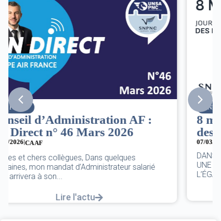
SNPNC
8 mars : journée internationale
des droits des femmes
07/03/2026
DANS L’AÉRIEN COMME AILLEURS, CE N’EST PAS
UNE FÊTE,C’EST UNE JOURNÉE DE LUTTE POUR
L’ÉGALITÉ...
Lire l'actu