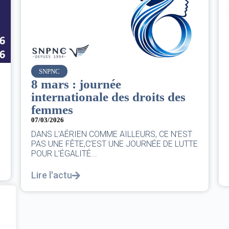
Air France
Le Conseil d’administration
du groupe AF : Qui, Quoi,
Comment ?
06/03/2026
|
CA AF
Le Conseil, ce sont 11 personnes, il se réunit
au moins une fois chaque trimestre...
Lire l'actu