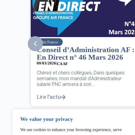
SNPNC
n AF :
8 mars : journée
26
internationale des droits des
femmes
07/03/2026
ques
eur
DANS L’AÉRIEN COMME AILLEURS, CE N’EST
PAS UNE FÊTE,C’EST UNE JOURNÉE DE LUTTE
POUR L’ÉGALITÉ...
Lire l'actu
We value your privacy
We use cookies to enhance your browsing experience, serve