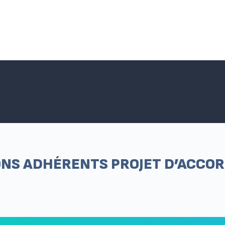
Accueil SNPNC-FO
ACTUALITÉS DU SNPNC-FO
Adhé
NS ADHÉRENTS PROJET D’ACCOR