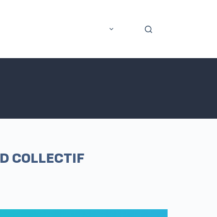
rer
Application mobile
Plus
D COLLECTIF