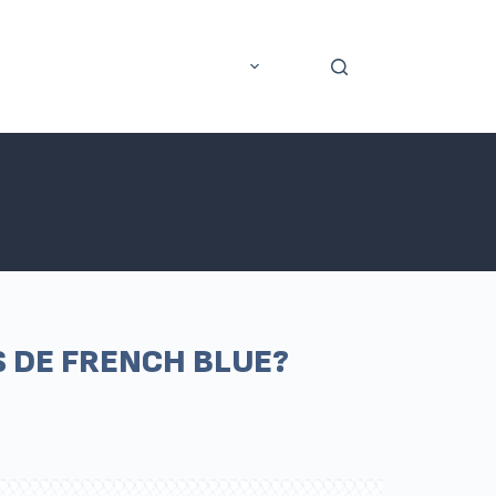
rer
Application mobile
Plus
S DE FRENCH BLUE?