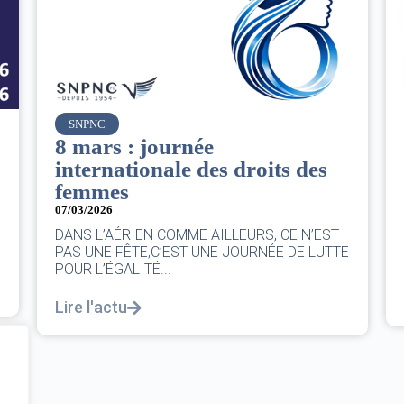
Air France
Le Conseil d’administration
du groupe AF : Qui, Quoi,
Comment ?
06/03/2026
|
CA AF
Le Conseil, ce sont 11 personnes, il se réunit
au moins une fois chaque trimestre...
Lire l'actu