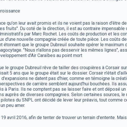
 croissance
ance qu'on leur avait promis et ils ne voient pas la raison d'être
es fruits". Du coté de la direction, il est au contraire impensab
inistratifs par Marc Rochet. Les coûts de production et les cond
x d'une nouvelle compagnie créée de toute pièce. Les coûts de
nt étonnant que le groupe Dubreuil souhaite opérer le maximum de
agocytage. "Nous n'allons pas desservir les mêmes lignes", assu
veloppement d'Air Caraïbes au point mort
 le groupe Dubreuil rêve de tailler des croupières à Corsair sur
isait 5 ans que le groupe était sur le dossier. Corsair n'était d'ai
 d'expansions ne datent pas d'hier, comme en témoigne la créat
s perspectives de carrière semblent aujourd'hui bouchées. Ils ass
s à Paris. Ils ne comptent pas se laisser faire et ont déposé un
ions auprès de diverses compagnies. Selon certaines sources, le m
pilotes du SNPL ont décidé de lever leur préavis, tout comme ce
C un peu amer.
avril 2016, afin de tenter de trouver un terrain d'entente. Mais à 