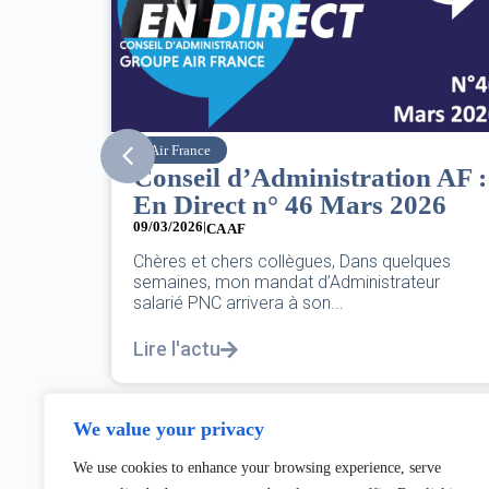
SNPNC
n AF :
8 mars : journée
26
internationale des droits des
femmes
07/03/2026
ques
eur
DANS L’AÉRIEN COMME AILLEURS, CE N’EST
PAS UNE FÊTE,C’EST UNE JOURNÉE DE LUTTE
POUR L’ÉGALITÉ...
Lire l'actu
We value your privacy
We use cookies to enhance your browsing experience, serve