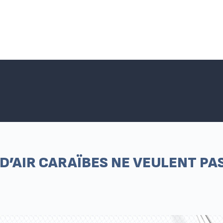
Accueil SNPNC-FO
ACTUALITÉS DU SNPNC-FO
Adhé
 D’AIR CARAÏBES NE VEULENT PA