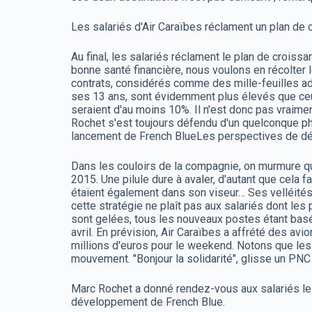
Les salariés d'Air Caraïbes réclament un plan de
Au final, les salariés réclament le plan de croiss
bonne santé financière, nous voulons en récolter l
contrats, considérés comme des mille-feuilles adm
ses 13 ans, sont évidemment plus élevés que ceu
seraient d'au moins 10%. Il n'est donc pas vraime
Rochet s'est toujours défendu d'un quelconque ph
lancement de French BlueLes perspectives de dé
Dans les couloirs de la compagnie, on murmure que
2015. Une pilule dure à avaler, d'autant que cela fa
étaient également dans son viseur… Ses velléités
cette stratégie ne plaît pas aux salariés dont le
sont gelées, tous les nouveaux postes étant basé
avril. En prévision, Air Caraïbes a affrété des av
millions d'euros pour le weekend. Notons que les 
mouvement. "Bonjour la solidarité", glisse un PN
Marc Rochet a donné rendez-vous aux salariés le 19 
développement de French Blue.