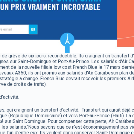
e grève de six jours, reconductible. Ils craignent un transfert d'a
 lignes sur Saint-Domingue et Port-Au-Prince. Les salariés d'Air C
ement de la nouvelle filiale low cost French Blue le 17 mars derni
eaux A350, ils ont promis aux salariés d'Air Caraïbesun plan d
a stratégie a changé. French Blue devrait recevoir les premiers A
ve de droits de trafic).
'activité.
es, qui craignent un transfert d'activité. Transfert qui aurait dé
e (République Dominicaine) et vers Port-au-Prince (Haïti). La dir
assé sur Saint Domingue. Pour compenser cette perte, Air Caraïb
as les salariés."Nous savons que ce n'est économiquement pas via
que l'un d'entre eux. Ils veulent donc conserver Saint-Domingue e