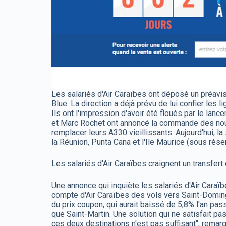
Les salariés d'Air Caraïbes ont déposé un préavis d
Blue. La direction a déjà prévu de lui confier les
Ils ont l'impression d'avoir été floués par le lanc
et Marc Rochet ont annoncé la commande des nouv
remplacer leurs A330 vieillissants. Aujourd'hui, l
la Réunion, Punta Cana et l'Ile Maurice (sous réser
Les salariés d'Air Caraïbes craignent un transfert d
Une annonce qui inquiète les salariés d'Air Caraïb
compte d'Air Caraïbes des vols vers Saint-Domingu
du prix coupon, qui aurait baissé de 5,8% l'an p
que Saint-Martin. Une solution qui ne satisfait p
ces deux destinations n'est pas suffisant", remar