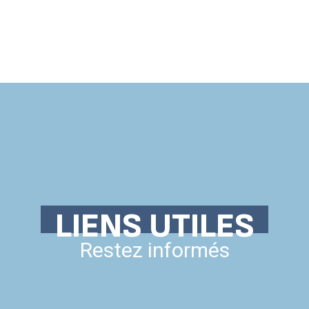
Accueil SNPNC-FO
ACTUALITÉS DU SNPNC-FO
Adhé
LIENS UTILES
Restez informés