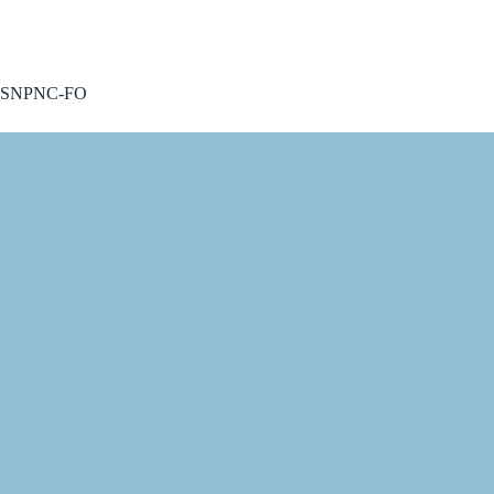
A voté !
SNPNC-FO