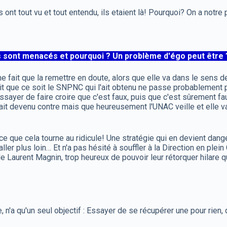
s ont tout vu et tout entendu, ils etaient là! Pourquoi? On a notre
pos sont menacés et pourquoi ? Un problème d'égo peut être 
 fait que la remettre en doute, alors que elle va dans le sens de
 fait que ce soit le SNPNC qui l'ait obtenu ne passe probableme
sayer de faire croire que c'est faux, puis que c'est sûrement fau
t devenu contre mais que heureusement l'UNAC veille et elle va 
à ce que cela tourne au ridicule! Une stratégie qui en devient dan
er plus loin… Et n'a pas hésité à souffler à la Direction en ple
 de Laurent Magnin, trop heureux de pouvoir leur rétorquer hilare
'a qu'un seul objectif : Essayer de se récupérer une pour rien, qu