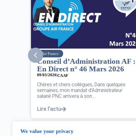
SNPNC
n AF :
8 mars : journée
26
internationale des droits des
femmes
07/03/2026
ques
eur
DANS L’AÉRIEN COMME AILLEURS, CE N’EST
PAS UNE FÊTE,C’EST UNE JOURNÉE DE LUTTE
POUR L’ÉGALITÉ...
Lire l'actu
We value your privacy