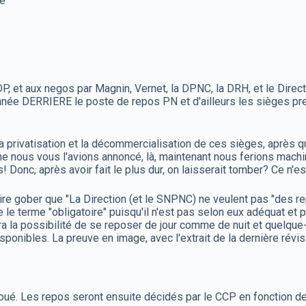
re
DP, et aux negos par Magnin, Vernet, la DPNC, la DRH, et le Direc
tionnée DERRIERE le poste de repos PN et d'ailleurs les sièges
 la privatisation et la décommercialisation de ces sièges, après q
me nous vous l'avions annoncé, là, maintenant nous ferions machin
Donc, après avoir fait le plus dur, on laisserait tomber? Ce n'e
re gober que "La Direction (et le SNPNC) ne veulent pas "des re
re le terme "obligatoire" puisqu'il n'est pas selon eux adéquat et
ra la possibilité de se reposer de jour comme de nuit et quelque-
ponibles. La preuve en image, avec l'extrait de la dernière révi
est joué. Les repos seront ensuite décidés par le CCP en fonction