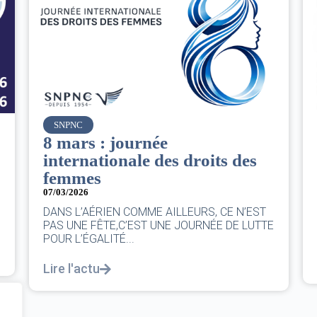
Air France
Le Conseil d’administration
du groupe AF : Qui, Quoi,
Comment ?
06/03/2026
|
CA AF
Le Conseil, ce sont 11 personnes, il se réunit
au moins une fois chaque trimestre...
Lire l'actu