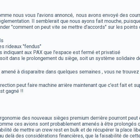
comme nous vous l'avions annoncé, nous avons envoyé des courr
 réglementation. Il semblerait que nous ayons fait mouche, puisqu
er "comment on peut vite se mettre d'accords" sur les points de
ls
es rideaux "fendus"
indiquant aux PAX que l'espace est fermé et privatisé
oit dans le prolongement du siège, soit un système solidaire de
it amené à disparaitre dans quelques semaines , vous ne trouvez
rection peut faire machine arrière maintenant que c'est fait et
est gagné !!
e l'ergonomie des nouveaux sièges premium derrière pourront peu
 comme ces avions sont probablement amenés à être prolongés 
sabilité de mettre un crew rest en bulk et de récupérer la place 
 au delà des considérations financières, que la faisabilité de ce