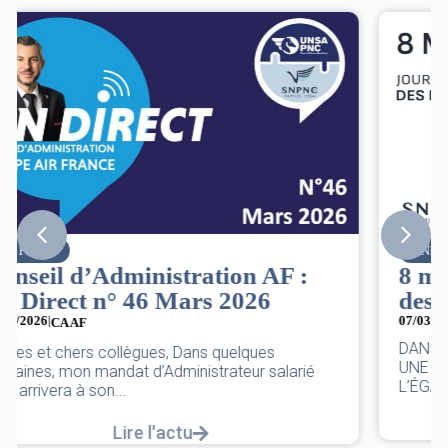
SNPNC
8 mars : journée internationale
des droits des femmes
07/03/2026
DANS L’AÉRIEN COMME AILLEURS, CE N’EST PAS
UNE FÊTE,C’EST UNE JOURNÉE DE LUTTE POUR
L’ÉGALITÉ...
Lire l'actu