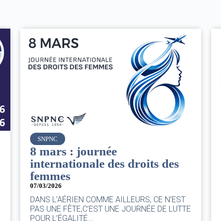
Air France
Le Conseil d’administration
du groupe AF : Qui, Quoi,
Comment ?
06/03/2026
|
CA AF
Le Conseil, ce sont 11 personnes, il se réunit
au moins une fois chaque trimestre...