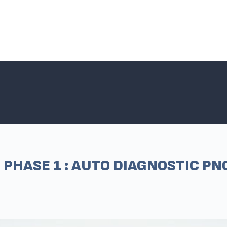
Accueil SNPNC-FO
ACTUALITÉS DU SNPNC-FO
Adhé
– PHASE 1 : AUTO DIAGNOSTIC PN