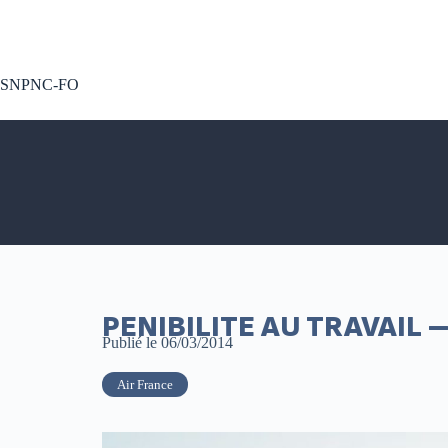
A voté !
SNPNC-FO
PENIBILITE AU TRAVAIL 
Publié le
06/03/2014
Air France