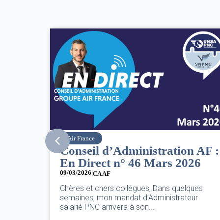
SNPNC
n AF :
8 mars : journée
26
internationale des droits des
femmes
07/03/2026
ques
eur
DANS L’AÉRIEN COMME AILLEURS, CE N’EST
PAS UNE FÊTE,C’EST UNE JOURNÉE DE LUTTE
POUR L’ÉGALITÉ...