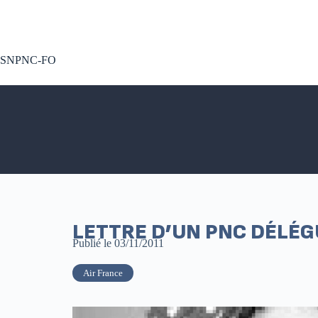
A voté !
SNPNC-FO
LETTRE D’UN PNC DÉLÉG
Publié le
03/11/2011
Air France