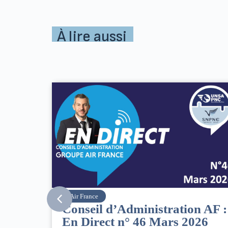
À lire aussi
SNPNC
ration AF :
8 mars : journée
rs 2026
internationale des droits 