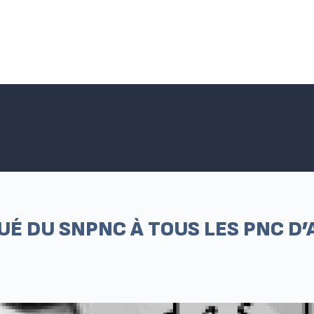
Accueil SNPNC-FO
ACTUALITÉS DU SNPNC-FO
Adhé
UÉ DU SNPNC À TOUS LES PNC D’