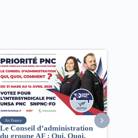
Vueling
Point info situation Moyen-
Orient