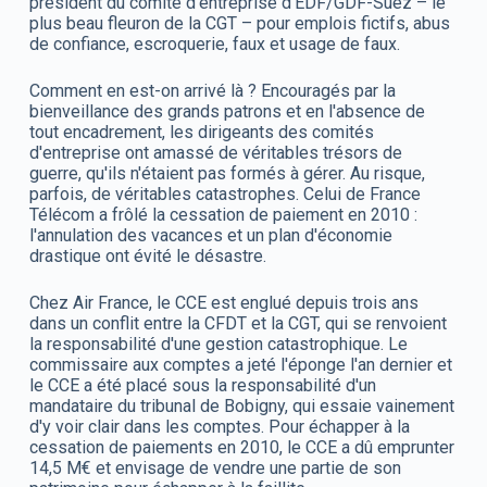
président du comité d'entreprise d'EDF/GDF-Suez – le
plus beau fleuron de la CGT – pour emplois fictifs, abus
de confiance, escroquerie, faux et usage de faux.
Comment en est-on arrivé là ? Encouragés par la
bienveillance des grands patrons et en l'absence de
tout encadrement, les dirigeants des comités
d'entreprise ont amassé de véritables trésors de
guerre, qu'ils n'étaient pas formés à gérer. Au risque,
parfois, de véritables catastrophes. Celui de France
Télécom a frôlé la cessation de paiement en 2010 :
l'annulation des vacances et un plan d'économie
drastique ont évité le désastre.
Chez Air France, le CCE est englué depuis trois ans
dans un conflit entre la CFDT et la CGT, qui se renvoient
la responsabilité d'une gestion catastrophique. Le
commissaire aux comptes a jeté l'éponge l'an dernier et
le CCE a été placé sous la responsabilité d'un
mandataire du tribunal de Bobigny, qui essaie vainement
d'y voir clair dans les comptes. Pour échapper à la
cessation de paiements en 2010, le CCE a dû emprunter
14,5 M€ et envisage de vendre une partie de son