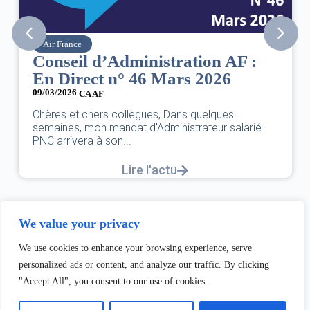
SNPNC
AF :
8 mars : journée internationa
6
des droits des femmes
07/03/2026
DANS L’AÉRIEN COMME AILLEURS, CE N’EST
s
UNE FÊTE,C’EST UNE JOURNÉE DE LUTTE P
salarié
L’ÉGALITÉ...
Lire l'actu
We value your privacy
We use cookies to enhance your browsing experience, serve
personalized ads or content, and analyze our traffic. By clicking
"Accept All", you consent to our use of cookies.