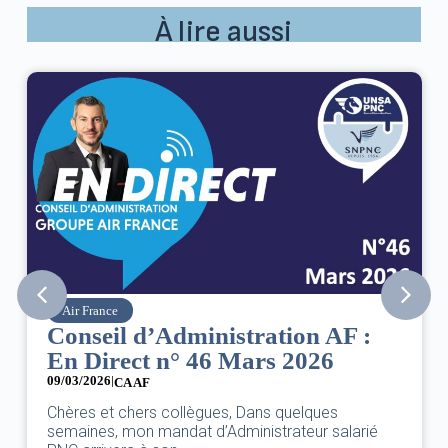
À lire aussi
Air France
Conseil d’Administration AF :
En Direct n° 46 Mars 2026
09/03/2026
|
0
CA AF
Chères et chers collègues, Dans quelques
semaines, mon mandat d’Administrateur salarié