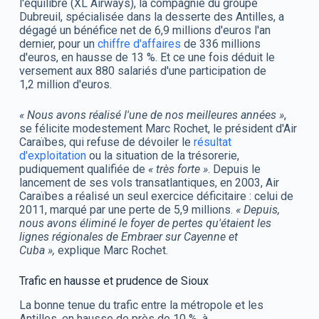
l'équilibre (XL Airways), la compagnie du groupe
Dubreuil, spécialisée dans la desserte des Antilles, a
dégagé un bénéfice net de 6,9 millions d'euros l'an
dernier, pour un
chiffre d'affaires
de 336 millions
d'euros, en hausse de 13 %. Et ce une fois déduit le
versement aux 880 salariés d'une participation de
1,2 million d'euros.
« Nous avons réalisé l'une de nos meilleures années »
,
se félicite modestement Marc Rochet, le président d'Air
Caraïbes, qui refuse de dévoiler le
résultat
d'exploitation
ou la situation de la trésorerie,
pudiquement qualifiée de
« très forte »
. Depuis le
lancement de ses vols transatlantiques, en 2003, Air
Caraïbes a réalisé un seul exercice déficitaire : celui de
2011, marqué par une perte de 5,9 millions.
« Depuis,
nous avons éliminé le foyer de pertes qu'étaient les
lignes régionales de Embraer sur Cayenne et
Cuba »,
explique Marc Rochet.
Trafic en hausse et prudence de Sioux
La bonne tenue du trafic entre la métropole et les
Antilles, en hausse de près de 10 %, à