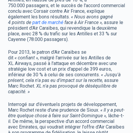
750.000 passagers, et le succès de l'accord commercial
conclu avec Corsair contre Air France, explique
également les bons résultats.
« Nous avons gagné
4 points de
part de marché
face à Air France »,
assure le
président d'Air Caraïbes, qui revendique la deuxième
place, avec 28 % du trafic sur les Antilles et 33 % sur
Cayenne (78.000 passagers).
Pour 2013, le patron d'Air Caraïbes se
dit
« confiant »,
malgré l'arrivée sur les Antilles de
XL Airways, passé à l'attaque en décembre avec une
stratégie low cost et un prix d'appel de 399 euros,
inférieur de 30 % à celui de ses concurrents.
« Jusqu'à
présent, cela n'a pas eu d'impact sur la recette,
assure
Marc Rochet.
XL n'a pas provoqué de déséquilibre de
capacité. »
Interrogé sur d'éventuels projets de développement,
Marc Rochet reste d'une prudence de Sioux.
« Il y a peut-
être quelque chose à faire sur Saint-Domingue »,
lâche-t-
il. De même, la perspective d'un accord commercial
avec Emirates, qui voudrait intégrer l'offre d'Air Caraïbes
à son programme de fidélisation, le laisse plutôt