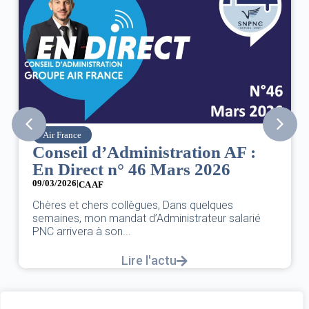
SNPNC
’Administration AF :
8 mars : jour
 n° 46 Mars 2026
des droits d
07/03/2026
DANS L’AÉRIEN CO
s collègues, Dans quelques
UNE FÊTE,C’EST U
mandat d’Administrateur salarié
L’ÉGALITÉ...
son...
L
Lire l'actu