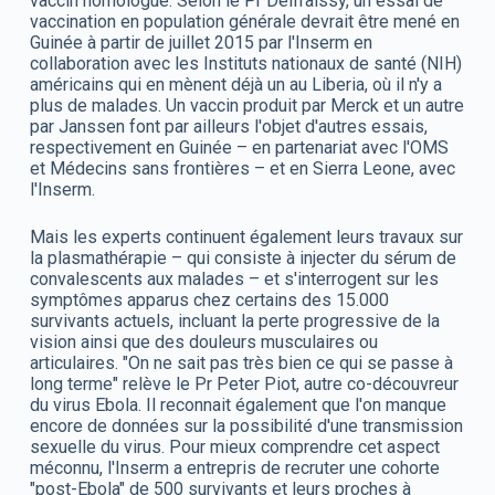
vaccin homologué. Selon le Pr Delfraissy, un essai de
vaccination en population générale devrait être mené en
Guinée à partir de juillet 2015 par l'Inserm en
collaboration avec les Instituts nationaux de santé (NIH)
américains qui en mènent déjà un au Liberia, où il n'y a
plus de malades. Un vaccin produit par Merck et un autre
par Janssen font par ailleurs l'objet d'autres essais,
respectivement en Guinée – en partenariat avec l'OMS
et Médecins sans frontières – et en Sierra Leone, avec
l'Inserm.
Mais les experts continuent également leurs travaux sur
la plasmathérapie – qui consiste à injecter du sérum de
convalescents aux malades – et s'interrogent sur les
symptômes apparus chez certains des 15.000
survivants actuels, incluant la perte progressive de la
vision ainsi que des douleurs musculaires ou
articulaires. "On ne sait pas très bien ce qui se passe à
long terme" relève le Pr Peter Piot, autre co-découvreur
du virus Ebola. Il reconnait également que l'on manque
encore de données sur la possibilité d'une transmission
sexuelle du virus. Pour mieux comprendre cet aspect
méconnu, l'Inserm a entrepris de recruter une cohorte
"post-Ebola" de 500 survivants et leurs proches à