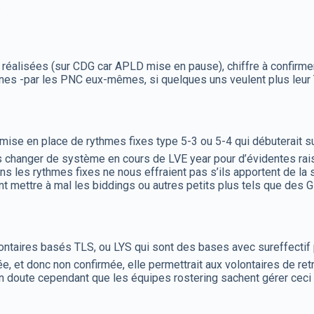
.
lisées (sur CDG car APLD mise en pause), chiffre à confirmer un
lines -par les PNC eux-mêmes, si quelques uns veulent plus leur
mise en place de rythmes fixes type 5-3 ou 5-4 qui débuterait sur
s changer de système en cours de LVE year pour d’évidentes rai
s les rythmes fixes ne nous effraient pas s’ils apportent de la s
nt mettre à mal les biddings ou autres petits plus tels que des G
lontaires basés TLS, ou LYS qui sont des bases avec sureffectif
 et donc non confirmée, elle permettrait aux volontaires de retro
 On doute cependant que les équipes rostering sachent gérer ceci