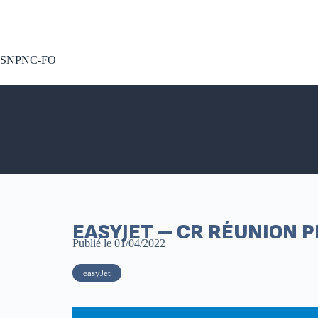
A voté !
SNPNC-FO
EASYJET – CR RÉUNION P
Publié le
01/04/2022
easyJet