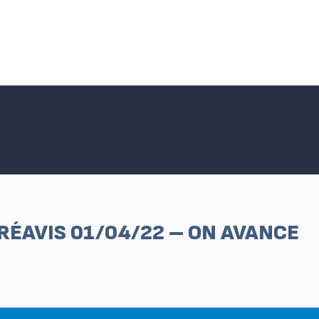
Accueil SNPNC-FO
ACTUALITÉS DU SNPNC-FO
Adhé
RÉAVIS 01/04/22 – ON AVANCE