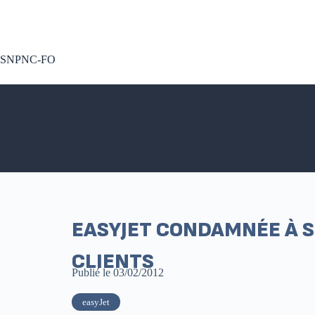
A voté !
SNPNC-FO
EASYJET CONDAMNÉE À S
CLIENTS
Publié le
03/02/2012
easyJet