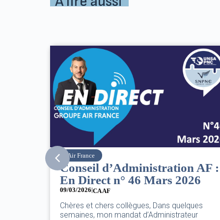
À lire aussi
SNPNC
n AF :
8 mars : journée
26
internationale des droits des
femmes
07/03/2026
ques
eur
DANS L’AÉRIEN COMME AILLEURS, CE N’EST