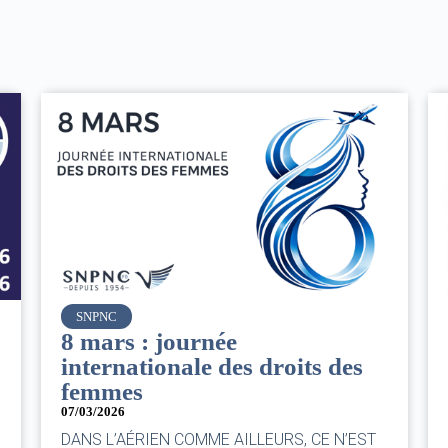
Air France
Le Conseil d’administration
du groupe AF : Qui, Quoi,
Comment ?
06/03/2026
|
CA AF