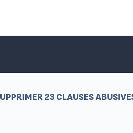
Accueil SNPNC-FO
ACTUALITÉS DU SNPNC-FO
Adhé
UPPRIMER 23 CLAUSES ABUSIVE