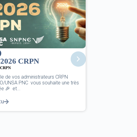
SNPNC
 2026 CRPN
Joyeuses fêt
21/12/2025
CRPN
À l’approche des f
le de vos administrateurs CRPN
SNPNC-FO adresse
/UNSA PNC vous souhaite une très
Personnels Naviga
e 🎉 et...
Lire l'actu
tu