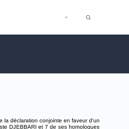
rer
Application mobile
Plus
 la déclaration conjointe en faveur d’un
aptiste DJEBBARI et 7 de ses homologues