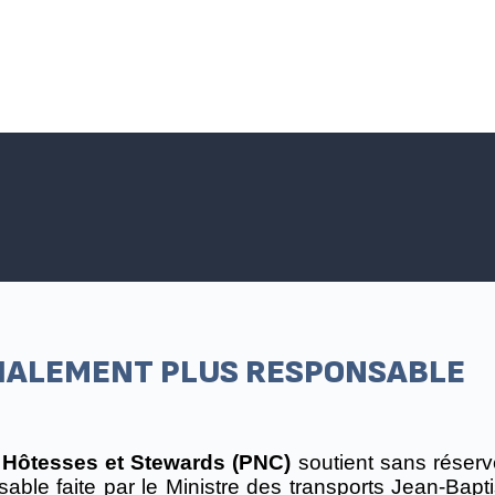
Accueil SNPNC-FO
ACTUALITÉS DU SNPNC-FO
Adhé
CIALEMENT PLUS RESPONSABLE
 Hôtesses et Stewards (PNC)
soutient sans réserve
sable faite par le Ministre des transports Jean-B