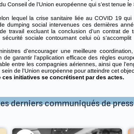
e du Conseil de l’Union européenne qui s’est tenue l
lon lequel la crise sanitaire liée au COVID 19 qui
 de dumping social intervenues ces dernières anné
e travail excluant la conclusion d’un contrat de t
e sécurité sociale contournant celui où s’accomplit l’
nistres d’encourager une meilleure coordination, 
n de garantir l’application efficace des règles eu
able entre les compagnies aériennes, ainsi que l’en
u sein de l’Union européenne pour atteindre cet object
ces initiatives se concrétisent par des actes.
Les derniers communiqués de press