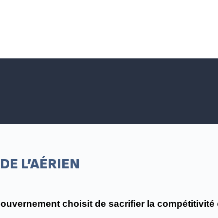
Accueil SNPNC-FO
ACTUALITÉS DU SNPNC-FO
Adhé
DE L’AÉRIEN
gouvernement choisit de sacrifier la compétitivité 