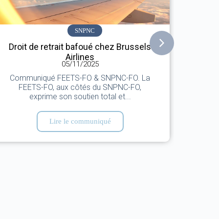
SNPNC
Droit de retrait bafoué chez Brussels
Affa
Airlines
05/11/2025
Communiqué FEETS-FO & SNPNC-FO. La
Comm
FEETS-FO, aux côtés du SNPNC-FO,
sept
exprime son soutien total et...
Lire le communiqué