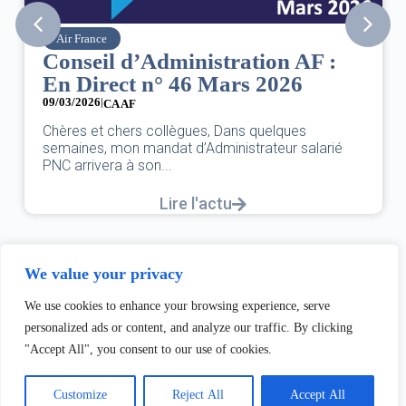
SNPNC
ion AF :
8 mars : journée internat
 2026
des droits des femmes
07/03/2026
DANS L’AÉRIEN COMME AILLEURS, CE
quelques
UNE FÊTE,C’EST UNE JOURNÉE DE L
ateur salarié
L’ÉGALITÉ...
Lire l'actu
We value your privacy
We use cookies to enhance your browsing experience, serve
personalized ads or content, and analyze our traffic. By clicking
"Accept All", you consent to our use of cookies.
Customize
Reject All
Accept All