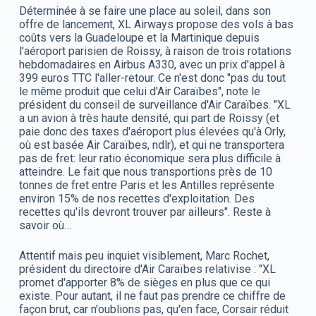
Déterminée à se faire une place au soleil, dans son
offre de lancement, XL Airways propose des vols à bas
coûts vers la Guadeloupe et la Martinique depuis
l'aéroport parisien de Roissy, à raison de trois rotations
hebdomadaires en Airbus A330, avec un prix d'appel à
399 euros TTC l'aller-retour. Ce n'est donc "pas du tout
le même produit que celui d'Air Caraïbes", note le
président du conseil de surveillance d'Air Caraïbes. "XL
a un avion à très haute densité, qui part de Roissy (et
paie donc des taxes d'aéroport plus élevées qu'à Orly,
où est basée Air Caraïbes, ndlr), et qui ne transportera
pas de fret: leur ratio économique sera plus difficile à
atteindre. Le fait que nous transportions près de 10
tonnes de fret entre Paris et les Antilles représente
environ 15% de nos recettes d'exploitation. Des
recettes qu'ils devront trouver par ailleurs". Reste à
savoir où…
Attentif mais peu inquiet visiblement, Marc Rochet,
président du directoire d'Air Caraïbes relativise : "XL
promet d'apporter 8% de sièges en plus que ce qui
existe. Pour autant, il ne faut pas prendre ce chiffre de
façon brut, car n'oublions pas, qu'en face, Corsair réduit