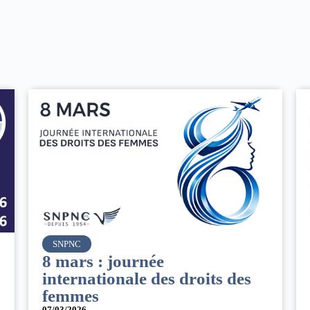
C
Air France
rs : journée
Le Conseil
nationale des droits des
du groupe 
mes
Comment 
26