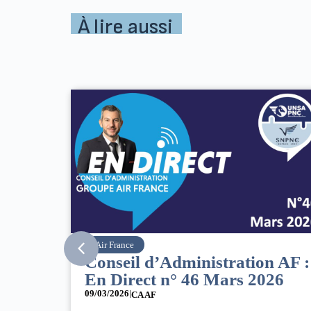
À lire aussi
Air France
SNPN
Conseil d’Administration AF :
8 ma
En Direct n° 46 Mars 2026
inter
fem
09/03/2026
|
CA AF
07/03/20