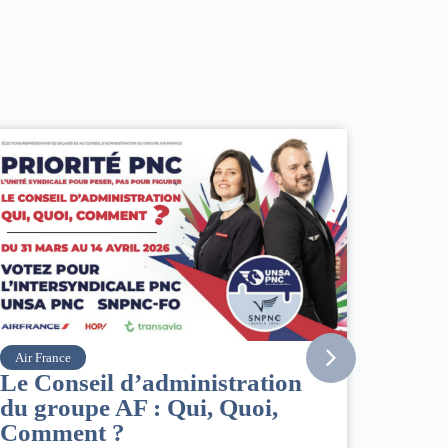
Vueling
Point info situa
 d’administration
Orient
AF : Qui, Quoi,
02/03/2026
|
ACCÈS RESTREI
?