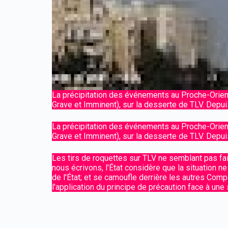
La précipitation des événements au Proche-Ori
Grave et Imminent), sur la desserte de TLV. Depu
La précipitation des événements au Proche-Ori
Grave et Imminent), sur la desserte de TLV. Depu
Les tirs de roquettes sur TLV ne semblant pas faib
nous écrivons, l'
É
tat considère que la situation 
de l'
É
tat; et se camoufle derrière les autres Comp
l'application du principe de précaution face à une