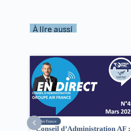
À lire aussi
SNPNC
n AF :
8 mars : journée