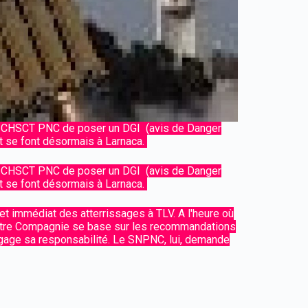
u CHSCT PNC de poser un DGI (avis de Danger
t se font désormais à Larnaca.
u CHSCT PNC de poser un DGI (avis de Danger
t se font désormais à Larnaca.
 et immédiat des atterrissages à TLV. A l'heure où
 notre Compagnie se base sur les recommandations
engage sa responsabilité. Le SNPNC, lui, demande