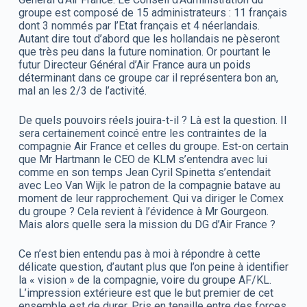
groupe est composé de 15 administrateurs : 11 français
dont 3 nommés par l’Etat français et 4 néerlandais.
Autant dire tout d’abord que les hollandais ne pèseront
que très peu dans la future nomination. Or pourtant le
futur Directeur Général d’Air France aura un poids
déterminant dans ce groupe car il représentera bon an,
mal an les 2/3 de l’activité.
De quels pouvoirs réels jouira-t-il ? Là est la question. Il
sera certainement coincé entre les contraintes de la
compagnie Air France et celles du groupe. Est-on certain
que Mr Hartmann le CEO de KLM s’entendra avec lui
comme en son temps Jean Cyril Spinetta s’entendait
avec Leo Van Wijk le patron de la compagnie batave au
moment de leur rapprochement. Qui va diriger le Comex
du groupe ? Cela revient à l’évidence à Mr Gourgeon.
Mais alors quelle sera la mission du DG d’Air France ?
Ce n’est bien entendu pas à moi à répondre à cette
délicate question, d’autant plus que l’on peine à identifier
la « vision » de la compagnie, voire du groupe AF/KL.
L’impression extérieure est que le but premier de cet
ensemble est de durer. Pris en tenaille entre des forces