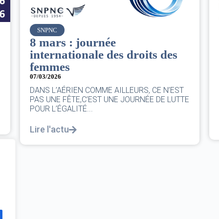
Air France
Le Conseil d’administration
du groupe AF : Qui, Quoi,
Comment ?
06/03/2026
|
CA AF
Le Conseil, ce sont 11 personnes, il se réunit
E
au moins une fois chaque trimestre...
Lire l'actu