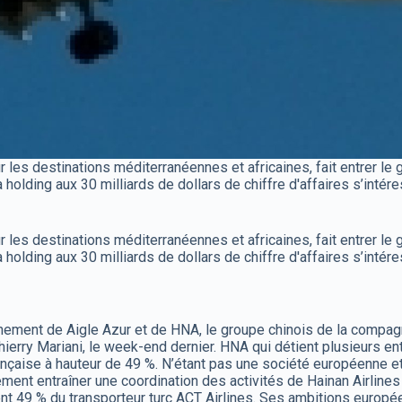
r les destinations méditerranéennes et africaines, fait entrer le
a holding aux 30 milliards de dollars de chiffre d'affaires s’inté
r les destinations méditerranéennes et africaines, fait entrer le
a holding aux 30 milliards de dollars de chiffre d'affaires s’inté
ement de Aigle Azur et de HNA, le groupe chinois de la compagnie
erry Mariani, le week-end dernier. HNA qui détient plusieurs entr
française à hauteur de 49 %. N’étant pas une société européenne e
ement entraîner une coordination des activités de Hainan Airlin
49 % du transporteur turc ACT Airlines. Ses ambitions européenn