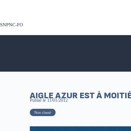
A voté !
SNPNC-FO
AIGLE AZUR EST À MOITI
Publié le
11/01/2012
Non classé