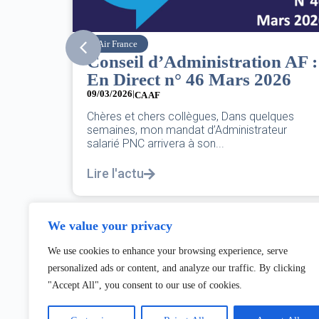
SNPNC
n AF :
8 mars : journée
026
internationale des droits des
femmes
07/03/2026
lques
eur
DANS L’AÉRIEN COMME AILLEURS, CE N’EST
PAS UNE FÊTE,C’EST UNE JOURNÉE DE LUTT
POUR L’ÉGALITÉ...
Lire l'actu
We value your privacy
We use cookies to enhance your browsing experience, serve
personalized ads or content, and analyze our traffic. By clicking
"Accept All", you consent to our use of cookies.