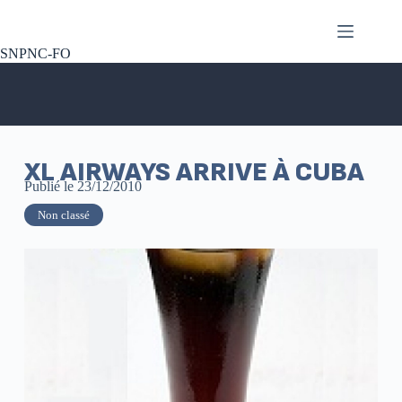
SNPNC-FO
XL AIRWAYS ARRIVE À CUBA
Publié le
23/12/2010
Non classé