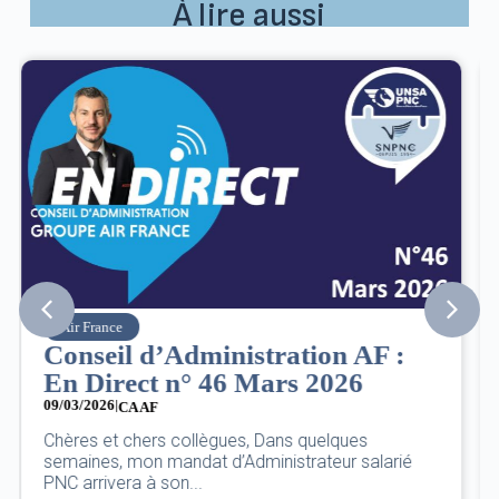
À lire aussi
SNPNC
8 mars : journée internationale
des droits des femmes
07/03/2026
DANS L’AÉRIEN COMME AILLEURS, CE N’EST PAS
UNE FÊTE,C’EST UNE JOURNÉE DE LUTTE POUR
L’ÉGALITÉ...