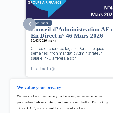
SNPNC
n AF :
8 mars : journée
026
internationale des droits des
femmes
07/03/2026
lques
eur
DANS L’AÉRIEN COMME AILLEURS, CE N’EST
PAS UNE FÊTE,C’EST UNE JOURNÉE DE LUTT
POUR L’ÉGALITÉ...
Lire l'actu
We value your privacy
We use cookies to enhance your browsing experience, serve
personalized ads or content, and analyze our traffic. By clicking
"Accept All", you consent to our use of cookies.