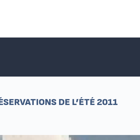
Accueil SNPNC-FO
ACTUALITÉS DU SNPNC-FO
Adhé
SERVATIONS DE L’ÉTÉ 2011