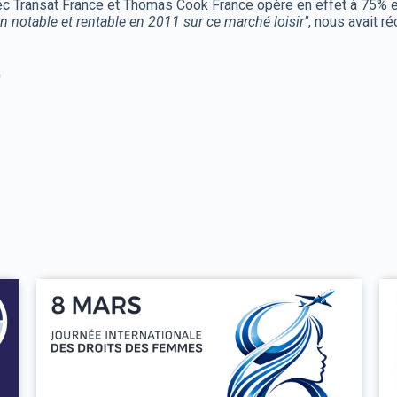
c Transat France et Thomas Cook France opère en effet à 75% e
n notable et rentable en 2011 sur ce marché loisir"
, nous avait r
0