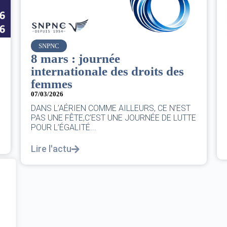
Air France
Le Conseil d’administration
du groupe AF : Qui, Quoi,
Comment ?
06/03/2026
|
CA AF
Le Conseil, ce sont 11 personnes, il se réunit
E
au moins une fois chaque trimestre...
Lire l'actu