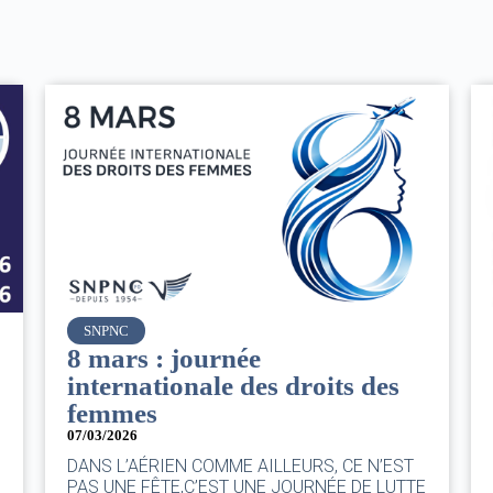
Air France
Le Conseil d’administration
du groupe AF : Qui, Quoi,
Comment ?
06/03/2026
|
CA AF
Le Conseil, ce sont 11 personnes, il se réunit