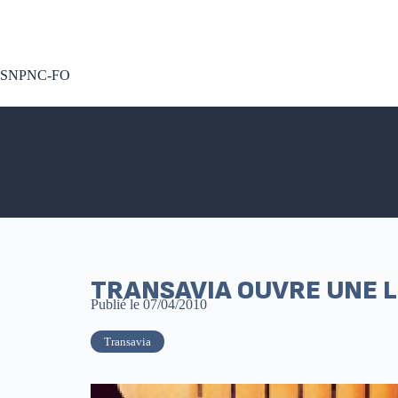
A voté !
SNPNC-FO
TRANSAVIA OUVRE UNE 
Publié le
07/04/2010
Transavia