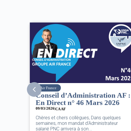
SNPNC
n AF :
8 mars : journée
26
internationale des droits des
femmes
07/03/2026
ques
eur
DANS L’AÉRIEN COMME AILLEURS, CE N’EST
PAS UNE FÊTE,C’EST UNE JOURNÉE DE LUTTE