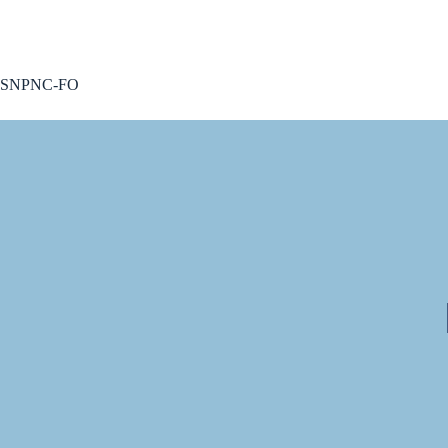
A voté !
SNPNC-FO