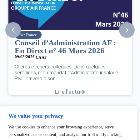
SNPNC
’Administration AF :
8 mars : jour
 n° 46 Mars 2026
des droits d
07/03/2026
DANS L’AÉRIEN CO
s collègues, Dans quelques
UNE FÊTE,C’EST U
mandat d’Administrateur salarié
L’ÉGALITÉ...
son...
L
Lire l'actu
We value your privacy
We use cookies to enhance your browsing experience, serve
personalized ads or content, and analyze our traffic. By clicking