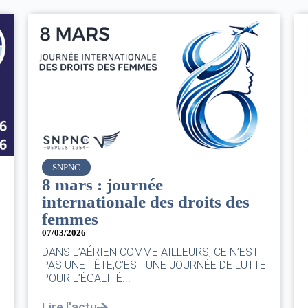
Air France
Le Conseil d’administration
es
du groupe AF : Qui, Quoi,
Comment ?
06/03/2026
|
CA AF
’EST
Le Conseil, ce sont 11 personnes, il se réunit
LUTTE
au moins une fois chaque trimestre...
Lire l'actu