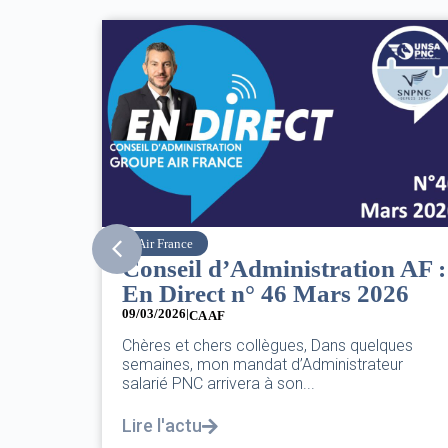
SNPNC
tion AF :
8 mars : journée
s 2026
internationale des droits d
femmes
07/03/2026
 quelques
trateur
DANS L’AÉRIEN COMME AILLEURS, CE N
PAS UNE FÊTE,C’EST UNE JOURNÉE DE 
POUR L’ÉGALITÉ...
Lire l'actu