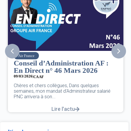
SNPNC
 AF :
8 mars : journée internation
26
des droits des femmes
07/03/2026
DANS L’AÉRIEN COMME AILLEURS, CE N’E
ues
UNE FÊTE,C’EST UNE JOURNÉE DE LUTTE 
r salarié
L’ÉGALITÉ...
Lire l'actu