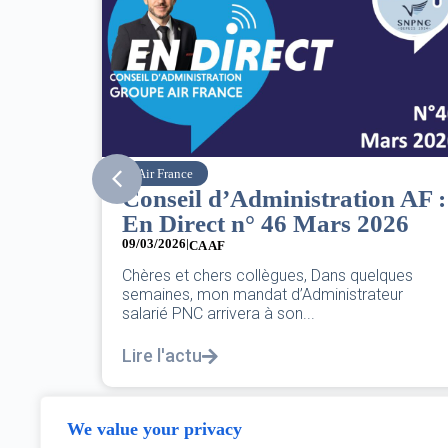
SNPNC
ion AF :
8 mars : journée
2026
internationale des droits des
femmes
07/03/2026
uelques
rateur
DANS L’AÉRIEN COMME AILLEURS, CE N’E
PAS UNE FÊTE,C’EST UNE JOURNÉE DE LU
POUR L’ÉGALITÉ...
Lire l'actu
We value your privacy