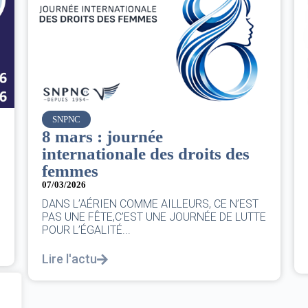
Air France
Le Conseil d’administration
du groupe AF : Qui, Quoi,
Comment ?
06/03/2026
|
CA AF
ST
Le Conseil, ce sont 11 personnes, il se réunit
TTE
au moins une fois chaque trimestre...
Lire l'actu