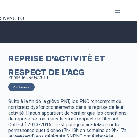
SNPNC-FO
REPRISE D’ACTIVITÉ ET
RESPECT DE L’ACG
Publié le
29/09/2014
Air France
Suite à la fin de la grève PNT, les PNC rencontrent de
nombreux dysfonctionnements dans la reprise de leur
activité. Il nous appartient de vérifier que les conditions
de reprise se font dans le strict respect de l'Accord
Collectif 2013-2016. C'est pourquoi au-delà de notre
permanence quotidienne (7h-19h en semaine et 9h-17h
le weekend) vos délégués SNPNC ont élaboré le