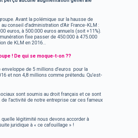
’ont perçu aucune augmentation générale
groupe. Avant la polémique sur la hausse de
au conseil d'administration d'Air France-KLM :
000 euros, à 500.000 euros annuels (soit +11%).
rémunération fixe passer de 450.000 à 475.000
tation de KLM en 2016…
groupe ! De qui se moque-t-on ??
e enveloppe de 5 millions d’euros pour la
16 et non 4,8 millions comme prétendu. Qu’est-
sociaux sont soumis au droit français et ce sont
 de l’activité de notre entreprise car ces fameux
n quelle légitimité nous devons accorder à
te juridique à « ce cafouillage » !