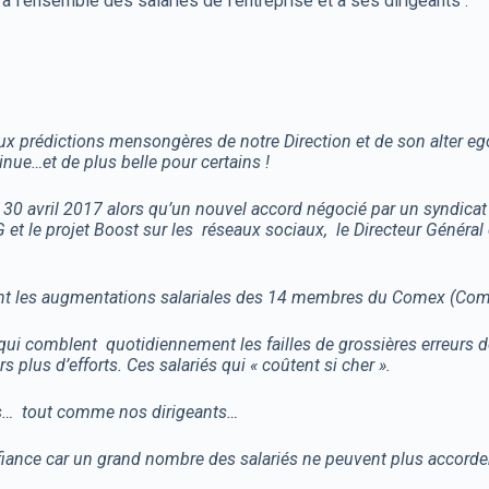
à l’ensemble des salariés de l’entreprise et à ses dirigeants :
prédictions mensongères de notre Direction et de son alter ego 
tinue…et de plus belle pour certains !
 30 avril 2017 alors qu’un nouvel accord négocié par un syndica
 et le projet Boost sur les réseaux sociaux, le Directeur Général 
nant les augmentations salariales des 14 membres du Comex (Comit
és qui comblent quotidiennement les failles de grossières erreurs 
plus d’efforts. Ces salariés qui « coûtent si cher ».
mes… tout comme nos dirigeants…
onfiance car un grand nombre des salariés ne peuvent plus accord