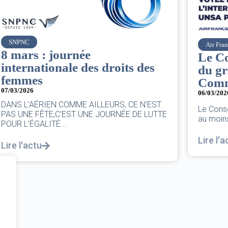
Air France
Le Conseil d’administration
du groupe AF : Qui, Quoi,
Comment ?
06/03/2026
|
CA AF
Le Conseil, ce sont 11 personnes, il se réunit
au moins une fois chaque trimestre...
Lire l'actu