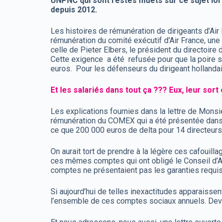
UNPNC qui sont restés muets sur ce sujet lor
depuis 2012.
Les histoires de rémunération de dirigeants d’Ai
rémunération du comité exécutif d'Air France, un
celle de Pieter Elbers, le président du directoir
Cette exigence a été refusée pour que la poire s
euros. Pour les défenseurs du dirigeant hollanda
Et les salariés dans tout ça ??? Eux, leur sor
Les explications fournies dans la lettre de Mons
rémunération du COMEX qui a été présentée dans 
ce que 200 000 euros de delta pour 14 directeurs
On aurait tort de prendre à la légère ces cafouil
ces mêmes comptes qui ont obligé le Conseil d’Admi
comptes ne présentaient pas les garanties requise
Si aujourd’hui de telles inexactitudes apparaissen
l’ensemble de ces comptes sociaux annuels. Devant