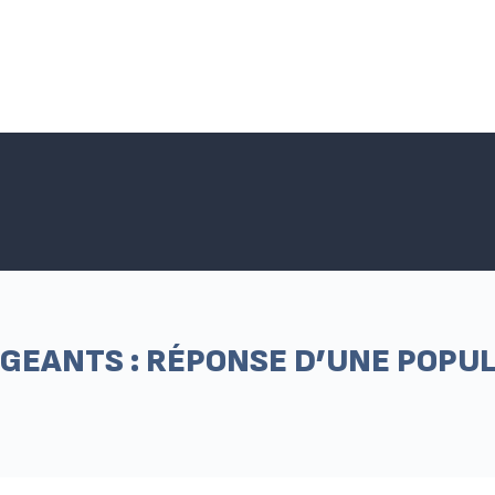
Accueil SNPNC-FO
ACTUALITÉS DU SNPNC-FO
Adhé
GEANTS : RÉPONSE D’UNE POPUL