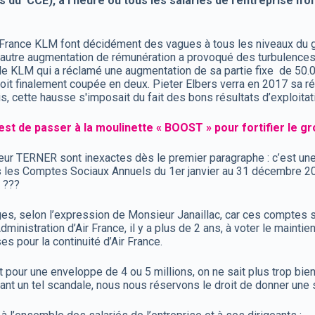
s du CCE), à l’heure où tous les salariés de l’entreprise n
r France KLM font décidément des vagues à tous les niveaux du 
e autre augmentation de rémunération a provoqué des turbulences 
e de KLM qui a réclamé une augmentation de sa partie fixe de 50.
oit finalement coupée en deux. Pieter Elbers verra en 2017 sa 
is, cette hausse s'imposait du fait des bons résultats d’exploi
t est de passer à la moulinette « BOOST » pour fortifier le 
ieur TERNER sont inexactes dès le premier paragraphe : c’est un
les Comptes Sociaux Annuels du 1er janvier au 31 décembre 20
 ???
lages, selon l’expression de Monsieur Janaillac, car ces comptes 
nistration d’Air France, il y a plus de 2 ans, à voter le maintien
s pour la continuité d’Air France.
t pour une enveloppe de 4 ou 5 millions, on ne sait plus trop bie
 un tel scandale, nous nous réservons le droit de donner une sui