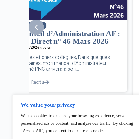
SNPNC
n AF :
8 mars : journée
26
internationale des droits des
femmes
07/03/2026
ques
eur
DANS L’AÉRIEN COMME AILLEURS, CE N’EST
PAS UNE FÊTE,C’EST UNE JOURNÉE DE LUTTE
POUR L’ÉGALITÉ...
Lire l'actu
We value your privacy
We use cookies to enhance your browsing experience, serve
personalized ads or content, and analyze our traffic. By clicking
"Accept All", you consent to our use of cookies.