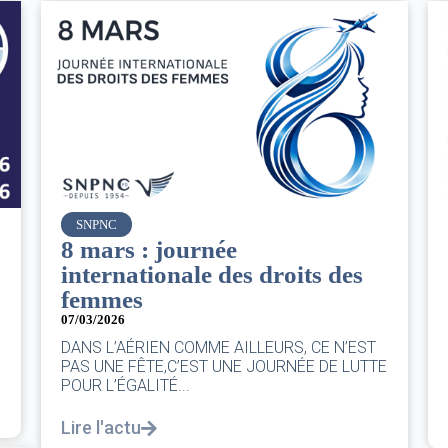
Air France
Le Conseil d’administration
du groupe AF : Qui, Quoi,
Comment ?
06/03/2026
|
CA AF
ST
Le Conseil, ce sont 11 personnes, il se réunit
TTE
au moins une fois chaque trimestre...
Lire l'actu