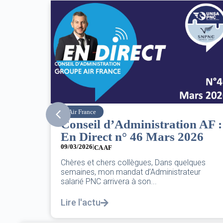
SNPNC
ion AF :
8 mars : journée
2026
internationale des droits des
femmes
07/03/2026
uelques
rateur
DANS L’AÉRIEN COMME AILLEURS, CE N’E
PAS UNE FÊTE,C’EST UNE JOURNÉE DE LU
POUR L’ÉGALITÉ...
Lire l'actu