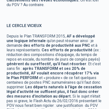
classements des revues économiques.
On est loin
du PDV ? Au contraire.
LE CERCLE VICIEUX
Depuis le Plan TRANSFORM 2015,
AF a développé
une logique infernale
qu’on peut résumer ainsi : je
demande
des efforts de productivité aux PNC
et à
leurs représentants.
Ces efforts de productivité
(ex :
réduction des compositions d’équipage, du temps de
repos en escale, du nombre de jours de congés payés)
génèrent du sureffectif, qu’il faut résorber
. Et c’est
sans fin :
après TRANSFORM et ses 20 % de
productivité, AF voulait encore récupérer 17 % via
le Plan PERFORM
et « produire » de ce fait quelques
centaines de postes PNC surnuméraires qu’il faut donc
supprimer.
Les départs naturels à l’âge de cessation
légal d’activité ne suffisent plus, il faut donc créer
des mesures d’incitation au départ.
Si le sujet n’était
pas si grave, le Flash Actu du 26/02/2016 présentant le
PDV nous ferait bien rigoler : une justification du PDV