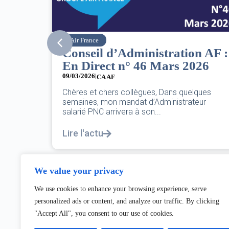
SNPNC
n AF :
8 mars : journée
26
internationale des droits des
femmes
07/03/2026
ques
eur
DANS L’AÉRIEN COMME AILLEURS, CE N’EST
PAS UNE FÊTE,C’EST UNE JOURNÉE DE LUTTE
POUR L’ÉGALITÉ...
Lire l'actu
We value your privacy
We use cookies to enhance your browsing experience, serve
personalized ads or content, and analyze our traffic. By clicking
"Accept All", you consent to our use of cookies.