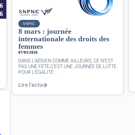
Air France
Le Conseil d’administration
du groupe AF : Qui, Quoi,
Comment ?
06/03/2026
|
CA AF
Le Conseil, ce sont 11 personnes, il se réunit
au moins une fois chaque trimestre...
Lire l'actu