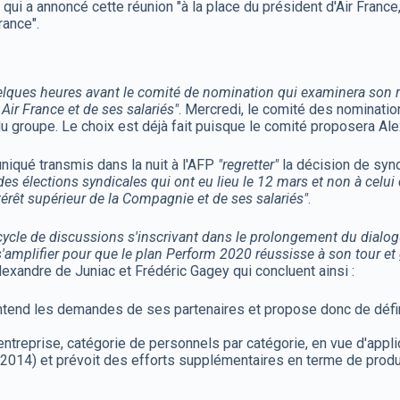
qui a annoncé cette réunion "à la place du président d'Air France
rance".
elques heures avant le comité de nomination qui examinera son re
ir France et de ses salariés"
. Mercredi, le comité des nomination
 du groupe. Le choix est déjà fait puisque le comité proposera Al
niqué transmis dans la nuit à l'AFP
"regretter"
la décision de syn
ui des élections syndicales qui ont eu lieu le 12 mars et non à celu
ntérêt supérieur de la Compagnie et de ses salariés"
.
ycle de discussions s'inscrivant dans le prolongement du dialog
'amplifier pour que le plan Perform 2020 réussisse à son tour et 
lexandre de Juniac et Frédéric Gagey qui concluent ainsi :
 entend les demandes de ses partenaires et propose donc de défin
entreprise, catégorie de personnels par catégorie, en vue d'appli
-2014) et prévoit des efforts supplémentaires en terme de produ