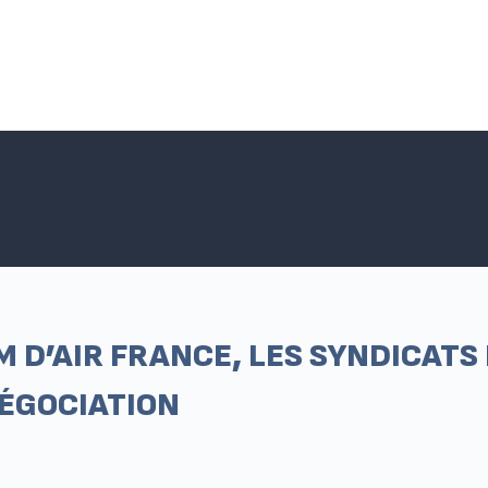
Accueil SNPNC-FO
ACTUALITÉS DU SNPNC-FO
Adhé
M D’AIR FRANCE, LES SYNDICAT
NÉGOCIATION