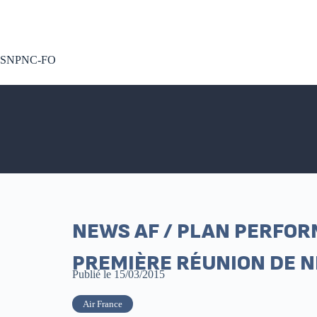
A voté !
SNPNC-FO
NEWS AF / PLAN PERFOR
PREMIÈRE RÉUNION DE 
Publié le
15/03/2015
Air France