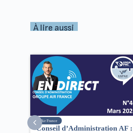
À lire aussi
SNPNC
n AF :
8 mars : journée