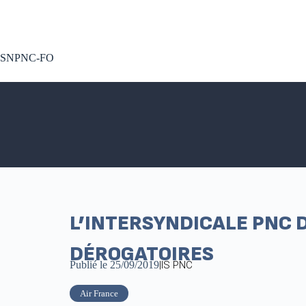
A voté !
SNPNC-FO
L’INTERSYNDICALE PNC 
DÉROGATOIRES
Publié le
25/09/2019
|
IS PNC
Air France