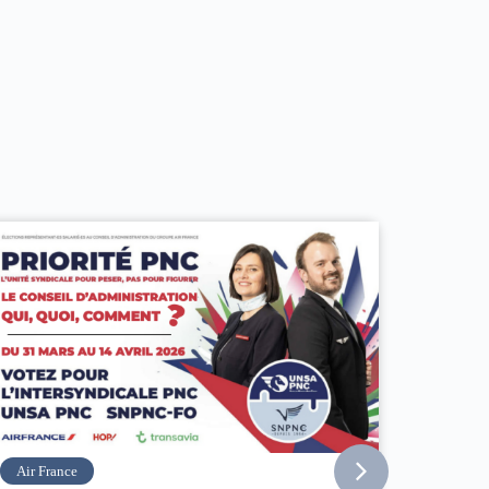
Vueling
easyJet