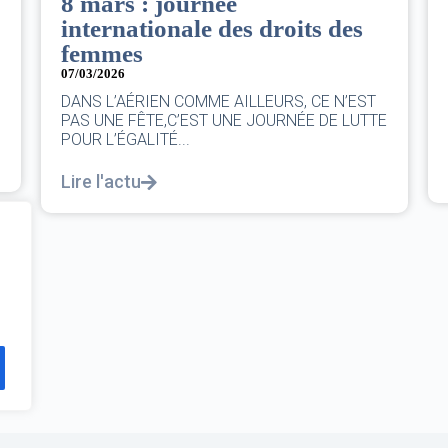
Le Conseil d’administration
du groupe AF : Qui, Quoi,
Comment ?
06/03/2026
|
CA AF
Le Conseil, ce sont 11 personnes, il se réunit
E
au moins une fois chaque trimestre...
Lire l'actu