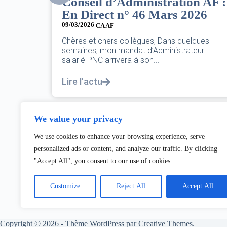
n AF :
8 mars : journée
026
internationale des droits des
femmes
07/03/2026
lques
eur
DANS L’AÉRIEN COMME AILLEURS, CE N’EST
PAS UNE FÊTE,C’EST UNE JOURNÉE DE LUTT
POUR L’ÉGALITÉ...
Lire l'actu
We value your privacy
We use cookies to enhance your browsing experience, serve
personalized ads or content, and analyze our traffic. By clicking
"Accept All", you consent to our use of cookies.
Customize
Reject All
Accept All
Copyright © 2026 - Thème WordPress par
Creative Themes
.