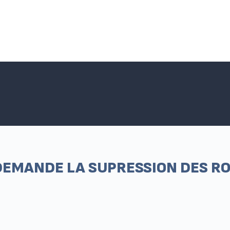
Accueil SNPNC-FO
ACTUALITÉS DU SNPNC-FO
Adhé
DEMANDE LA SUPRESSION DES R