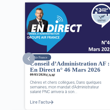
SNPNC
n AF :
8 mars : journée
026
internationale des droits des
femmes
07/03/2026
ques
eur
DANS L’AÉRIEN COMME AILLEURS, CE N’EST
PAS UNE FÊTE,C’EST UNE JOURNÉE DE LUTT
POUR L’ÉGALITÉ...
Lire l'actu