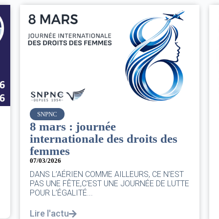
Air France
Le Conseil d’administration
du groupe AF : Qui, Quoi,
Comment ?
06/03/2026
|
CA AF
Le Conseil, ce sont 11 personnes, il se réunit
E
au moins une fois chaque trimestre...
Lire l'actu