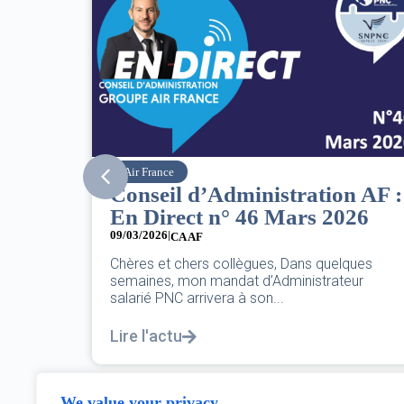
SNPNC
ation AF :
8 mars : journée
s 2026
internationale des droits d
femmes
07/03/2026
s quelques
strateur
DANS L’AÉRIEN COMME AILLEURS, CE 
PAS UNE FÊTE,C’EST UNE JOURNÉE DE
POUR L’ÉGALITÉ...
Lire l'actu
We value your privacy