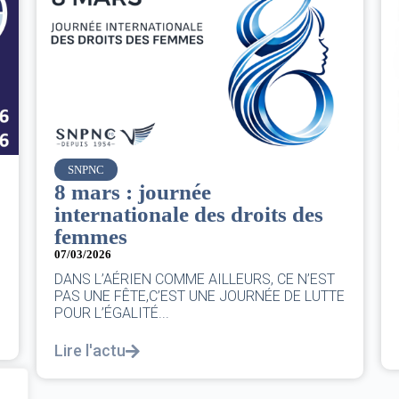
Air France
Le Conseil d’administration
es
du groupe AF : Qui, Quoi,
Comment ?
06/03/2026
|
CA AF
N’EST
Le Conseil, ce sont 11 personnes, il se réunit
 LUTTE
au moins une fois chaque trimestre...
Lire l'actu