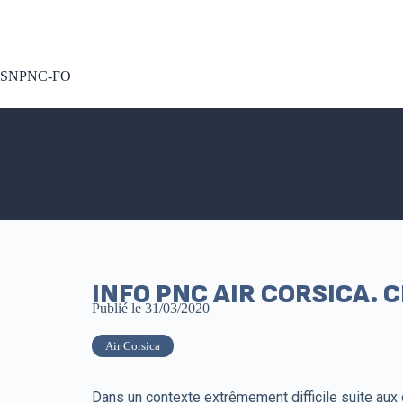
A voté !
SNPNC-FO
INFO PNC AIR CORSICA. 
Publié le
31/03/2020
Air Corsica
Dans un contexte extrêmement difficile suite aux