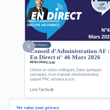
SNPNC
tion AF :
8 mars : journée
s 2026
internationale des droits d
femmes
07/03/2026
 quelques
trateur
DANS L’AÉRIEN COMME AILLEURS, CE N
PAS UNE FÊTE,C’EST UNE JOURNÉE DE 
POUR L’ÉGALITÉ...
Lire l'actu
We value your privacy