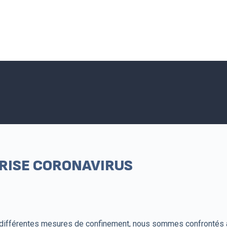
Accueil SNPNC-FO
ACTUALITÉS DU SNPNC-FO
Adhé
CRISE CORONAVIRUS
 différentes mesures de confinement, nous sommes confrontés à