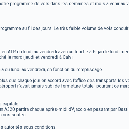
notre programme de vols dans les semaines et mois à venir au vu d
programme au fil des jours. Le très faible volume de vols conduira 
e en ATR du lundi au vendredi avec un touché à Figari le lundi mer
é le mardi jeudi et vendredi à Calvi.
tia du lundi au vendredi, en fonction du remplissage.
tant plus que chaque jour en accord avec l’office des transports les 
 aéroport n’avait jamais subi de fermeture totale…pourtant ce mar
a capitale.
 A320 partira chaque après-midi d’Ajaccio en passant par Bastia 
s nos soutes.
s autorités sous conditions,