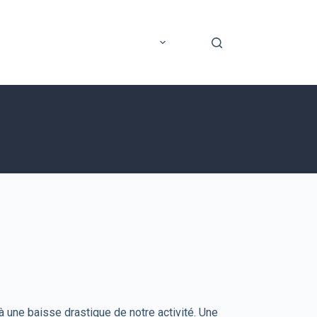
rer
Application mobile
Plus
 une baisse drastique de notre activité. Une