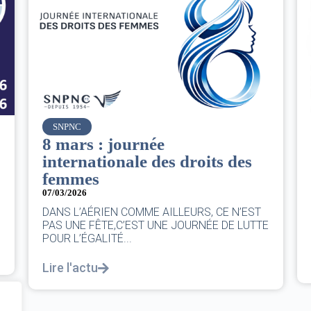
Air France
Le Conseil d’administration
es
du groupe AF : Qui, Quoi,
Comment ?
06/03/2026
|
CA AF
’EST
Le Conseil, ce sont 11 personnes, il se réunit
LUTTE
au moins une fois chaque trimestre...
Lire l'actu