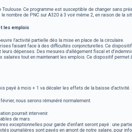
e de Toulouse. Ce programme est susceptible de changer sans préa
e le nombre de PNC sur A320 à 3 voir même 2, en raison de la sit
 et les emplois
vre l’activité partielle dès la mise en place de la circulaire.
eprises faisant face à des difficultés conjoncturelles. Ce dispos
ant leurs dépenses. Des mesures d’allégement fiscal et d’indemni
aux salaires tout en maintenant les emplois. Ce dispositif permet
is payé à mois + 1 va décaler les effets de la baisse d’activité.
de février, nous serons rémunéré normalement.
ation pourrait intervenir.
iables de mars.
lières exceptionnelles pour garde d’enfant seront payé : une par
́s journalières sont payés en amont de notre salaire, pour info c