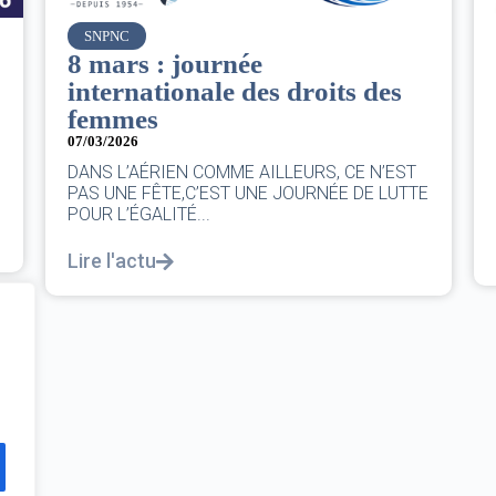
Air France
Le Conseil d’administration
du groupe AF : Qui, Quoi,
Comment ?
06/03/2026
|
CA AF
Le Conseil, ce sont 11 personnes, il se réunit
au moins une fois chaque trimestre...
Lire l'actu