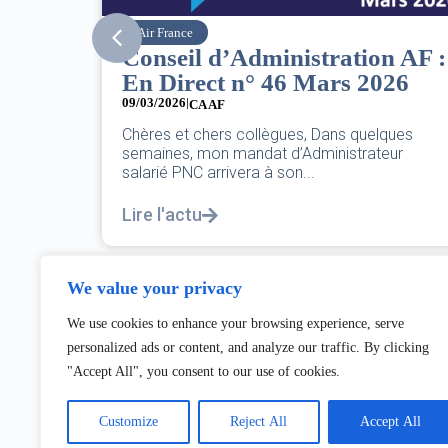
SNPNC
n AF :
8 mars : journée
26
internationale des droits des
femmes
07/03/2026
ques
eur
DANS L’AÉRIEN COMME AILLEURS, CE N’EST
PAS UNE FÊTE,C’EST UNE JOURNÉE DE LUTTE
POUR L’ÉGALITÉ...
Lire l'actu
We value your privacy
We use cookies to enhance your browsing experience, serve
personalized ads or content, and analyze our traffic. By clicking
"Accept All", you consent to our use of cookies.
Customize
Reject All
Accept All