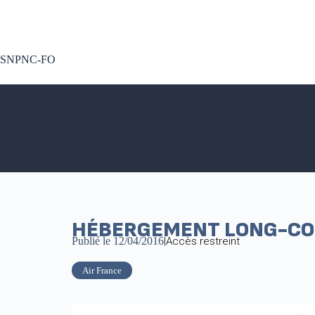
A voté !
SNPNC-FO
HÉBERGEMENT LONG-COU
Publié le
12/04/2016
|
Accès restreint
Air France