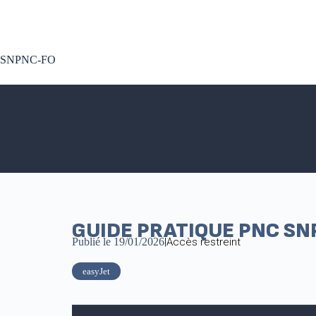
A voté !
SNPNC-FO
GUIDE PRATIQUE PNC SN
Publié le
19/01/2026
|
Accès restreint
easyJet