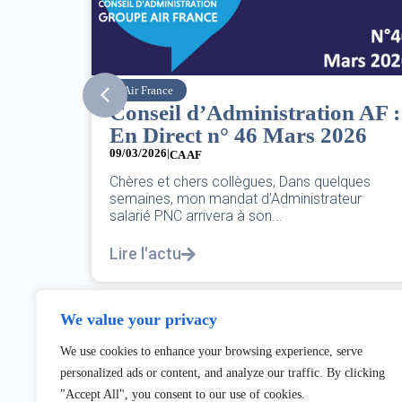
SNPNC
n AF :
8 mars : journée
26
internationale des droits des
femmes
07/03/2026
ques
eur
DANS L’AÉRIEN COMME AILLEURS, CE N’EST
PAS UNE FÊTE,C’EST UNE JOURNÉE DE LUTTE
POUR L’ÉGALITÉ...
Lire l'actu
We value your privacy
We use cookies to enhance your browsing experience, serve
personalized ads or content, and analyze our traffic. By clicking
"Accept All", you consent to our use of cookies.