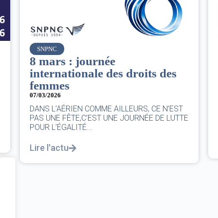
Air France
Le Conseil d’administration
du groupe AF : Qui, Quoi,
Comment ?
06/03/2026
|
CA AF
Le Conseil, ce sont 11 personnes, il se réunit
au moins une fois chaque trimestre...
Lire l'actu