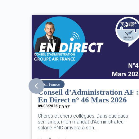
SNPNC
on AF :
8 mars : journée
2026
internationale des droits des
femmes
07/03/2026
elques
ateur
DANS L’AÉRIEN COMME AILLEURS, CE N’ES
PAS UNE FÊTE,C’EST UNE JOURNÉE DE LU
POUR L’ÉGALITÉ...