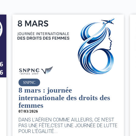
Air France
Le Conseil d’administration
du groupe AF : Qui, Quoi,
Comment ?
06/03/2026
|
CA AF
T
Le Conseil, ce sont 11 personnes, il se réunit
TTE
au moins une fois chaque trimestre...